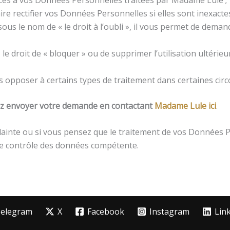
 faire rectifier vos Données Personnelles si elles sont inexact
 sous le nom de « le droit à l’oubli », il vous permet de dem
z le droit de « bloquer » ou de supprimer l’utilisation ultér
us opposer à certains types de traitement dans certaines cir
illez envoyer votre demande en contactant
Madame Lule ici
.
e plainte ou si vous pensez que le traitement de vos Donnée
de contrôle des données compétente.
elegram
X
Facebook
Instagram
Lin