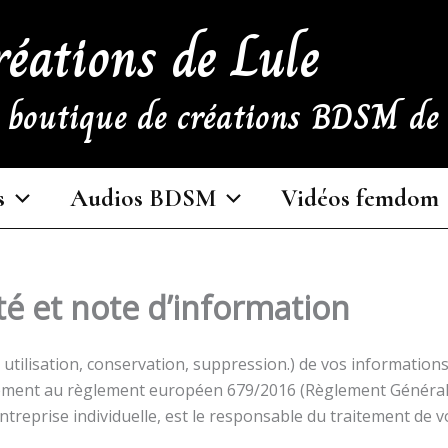
réations de Lule
e boutique de créations BDSM d
s
Audios BDSM
Vidéos femdom
ité et note d’information
, utilisation, conservation, suppression.) de vos informati
ément au règlement européen 679/2016 (Règlement Général 
treprise individuelle, est le responsable du traitement de 