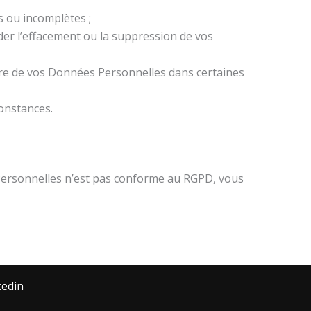
es ou incomplètes ;
ander l’effacement ou la suppression de vos
ieure de vos Données Personnelles dans certaines
constances.
s Personnelles n’est pas conforme au RGPD, vous
kedin