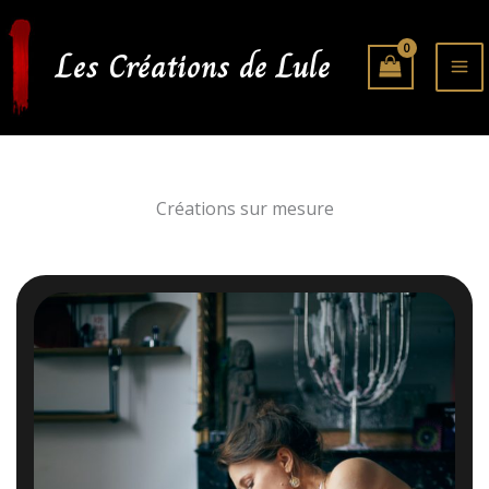
Aller
au
Les Créations de Lule
contenu
Créations sur mesure