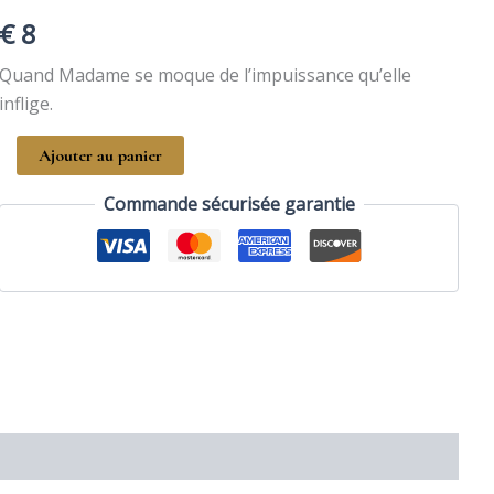
€
8
Quand Madame se moque de l’impuissance qu’elle
inflige.
quantité
Ajouter au panier
de
Frustration(s)
Commande sécurisée garantie