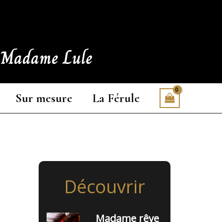
e Madame Lule
Sur mesure
La Férule
Découvrir
Madame rêve