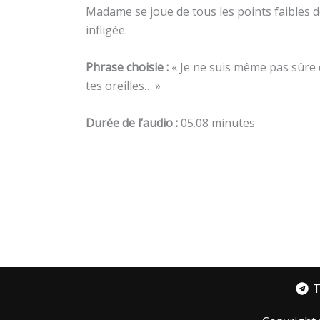
Madame se joue de tous les points faibles 
infligée.
Phrase choisie :
« Je ne suis même pas sûre q
tes oreilles… »
Durée de l’audio :
05.08 minutes
T