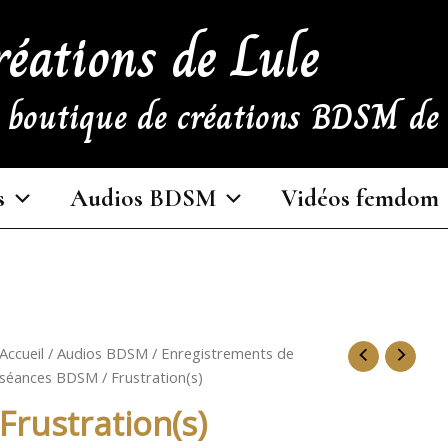
réations de Lule
e boutique de créations BDSM d
s
Audios BDSM
Vidéos femdom
Accueil
/
Audios BDSM
/
Enregistrements de
séances BDSM
/ Frustration(s)
Frustration(s)