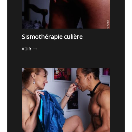
Sismothérapie culière
S
VOIR
I
S
M
O
T
H
É
R
A
P
I