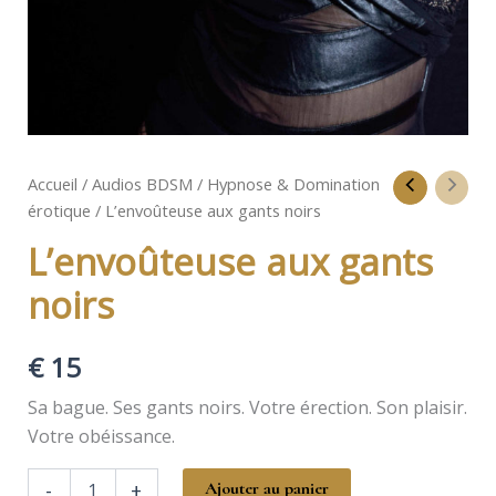
Accueil
/
Audios BDSM
/
Hypnose & Domination
érotique
/ L’envoûteuse aux gants noirs
L’envoûteuse aux gants
noirs
€
15
Sa bague. Ses gants noirs. Votre érection. Son plaisir.
Votre obéissance.
quantité
-
+
Ajouter au panier