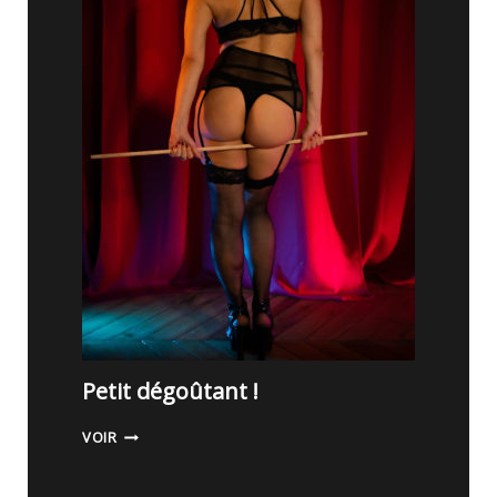
Petit dégoûtant !
P
VOIR
E
T