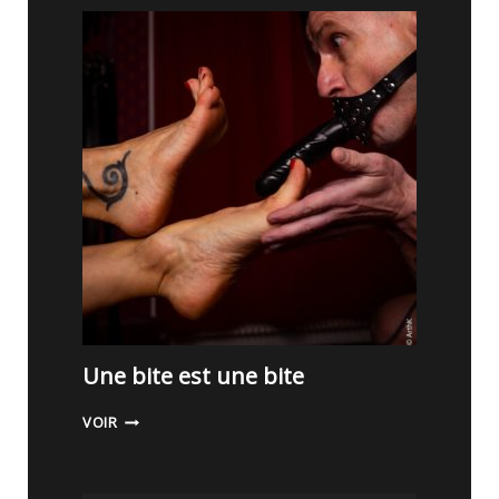
I
T
D
É
G
O
Û
T
A
N
T
!
Une bite est une bite
U
VOIR
N
E