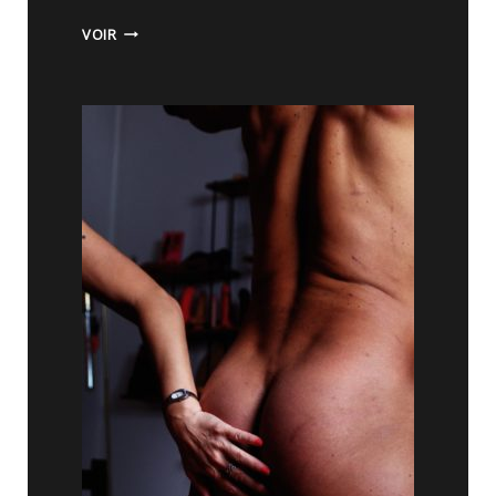
I
VOIR
M
M
O
R
A
L
E
S