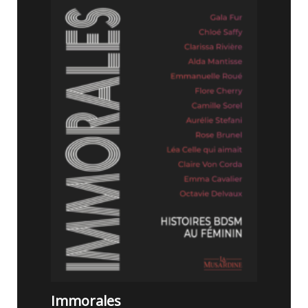
B
I
T
E
E
S
T
U
N
E
B
I
T
E
Immorales