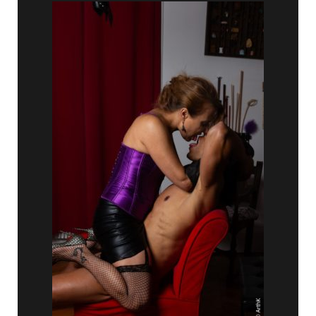
B
I
T
E
E
S
T
U
N
E
B
I
T
E