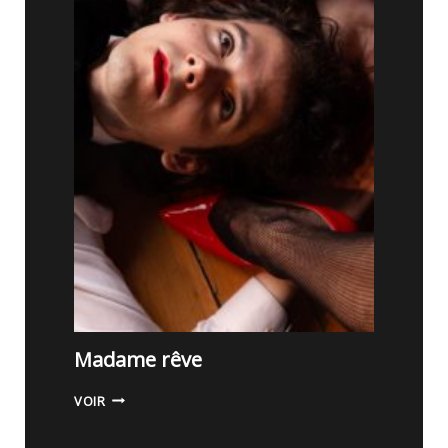
Madame rêve
M
VOIR
A
D