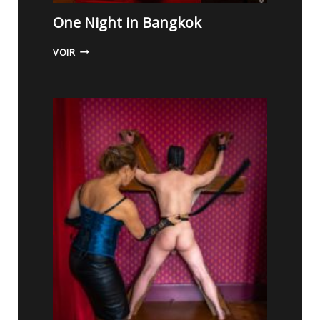
One Night in Bangkok
O
VOIR
N
E
N
I
G
H
T
I
N
B
A
N
G
K
O