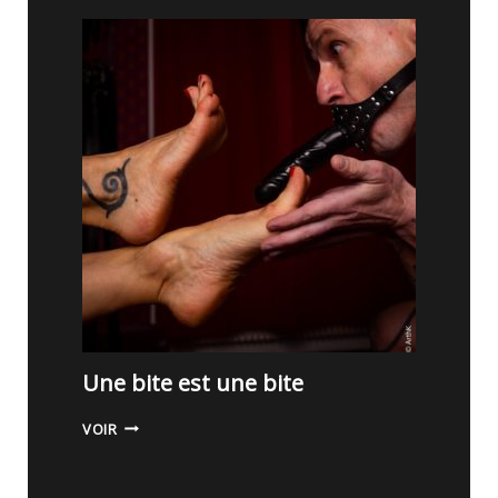
A
M
E
R
Ê
V
E
Une bite est une bite
U
VOIR
N
E