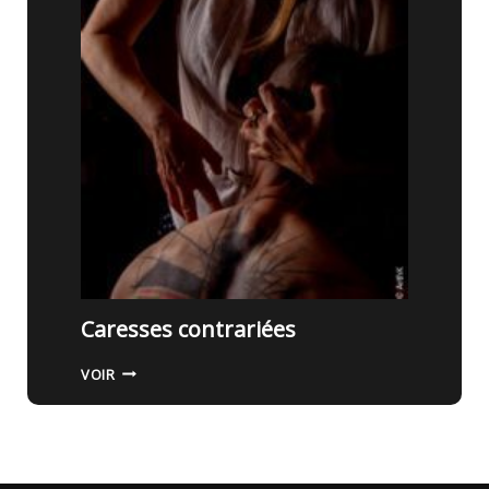
H
T
Caresses contrariées
C
VOIR
A
R
E
S