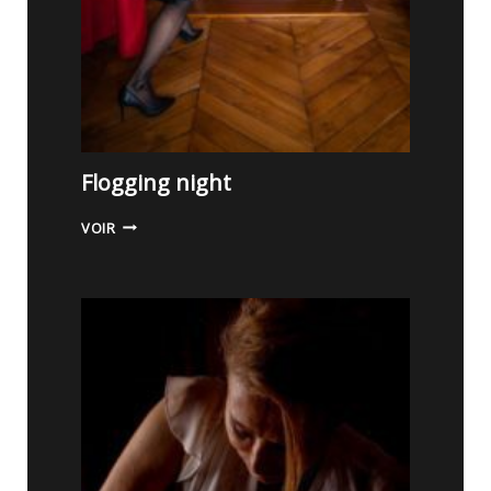
K
Flogging night
F
VOIR
L
O
G
G
I
N
G
N
I
G