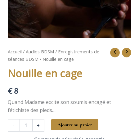
Accueil
/
Audios BDSM
/
Enregistrements de
séances BDSM
/ Nouille en cage
Nouille en cage
€
8
Quand Madame excite son soumis encagé et
fétichiste des pieds…
quantité
-
+
Ajouter au panier
de
Nouille