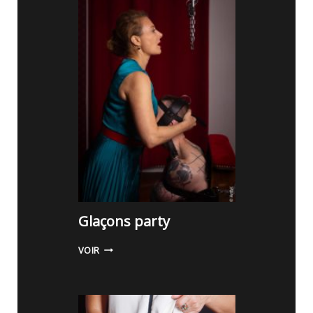
U
R
,
D
O
U
L
E
U
R
!
Glaçons party
G
VOIR
L
A
Ç