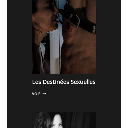
Les Destinées Sexuelles
L
VOIR
E
S
D
E
S