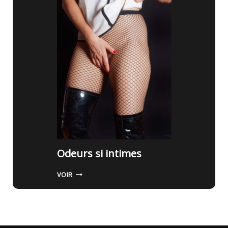
O
N
S
P
A
R
T
Y
Odeurs si intimes
O
VOIR
D
E
U
R