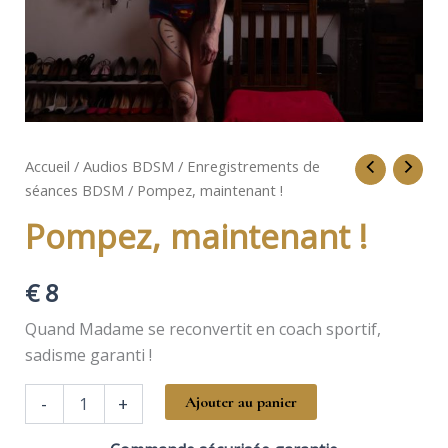
Accueil
/
Audios BDSM
/
Enregistrements de
séances BDSM
/ Pompez, maintenant !
Pompez, maintenant !
€
8
Quand Madame se reconvertit en coach sportif,
sadisme garanti !
quantité
-
+
Ajouter au panier
de
Pompez,