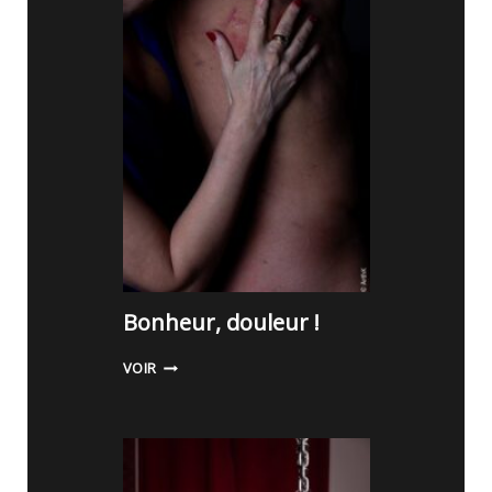
M
A
R
T
H
E
Bonheur, douleur !
B
VOIR
O
N
H
E